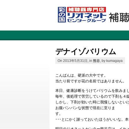
デナイゾバリウム
On 2013年5月31日, in
熊谷
, by kumagaya
こんばんは、硬派の大中です。
当たり前ですが花の名前ではありません。
本日、健康診断をうけてバリウムを飲みま
毎年、後処理で苦労しているので下剤も４
しかし、下剤が効いた時に我慢しないとい
お腹パンパンな状態で現在に至りま
す。 コワ
･･･とにかく謝っておいたほうがいいな。
明日のリオネットセンター熊谷店は、イケ