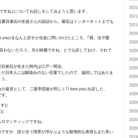
202
ですね｣についてお話しをしてみようと思います。
202
は夏目漱石の生徒さんの談話から。最近はインターネット上でも
202
202
ve you｣をなんと訳すか生徒に問いかけたところ、｢我、汝ヲ愛
202
は言わないだろう。月が綺麗ですね、とでも訳しておけ。それで
202
202
夏目漱石が生きた時代は江戸～明治。
202
まだ日本人には馴染みのない言葉でしたので、遠回しではありま
202
ょう。
202
返答として、二葉亭四迷が同じく｢I love you｣を訳した、
202
です。
202
す)｣
202
)｣
202
もロマンティックですね。
202
のですが、語り合う情景が浮かぶような叙情的な表現もまた良い
201