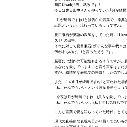
川口店web担当、武政です！
今日は先日田中さんが仰っていた｢月が綺麗
｢月が綺麗ですね｣とは告白の言葉で、原典
話題というか、流行っているようですね。
夏目漱石が英語の教師をしていた時に｢I lo
ス｣との回答。
それに対して夏目漱石は｢そんな事を我々
伝わるものだ。｣と言ったそうです。
厳密には創作の可能性もあるそうですが、
あなたを愛しています、と言う言葉はまだ
すが、叙情的な表現での告白としたのでし
また、この｢月が綺麗ですね｣と言われた場合の
｢私、死んでもいい｣という言葉を使うよう
｢今夜は月が綺麗ですね。(貴方を愛していま
｢私、死んでもいいわ。(私も同じ気持ちです
こんな言葉で愛を語らっていた時代。とて
現代の直接的な表現も分かり易くて良いも
ものだと実感するのでした。