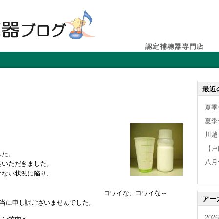
認定補聴器専門店
最近
夏季
夏季
川越
【戸
した。
八月
錠いただきました。
けない状況に陥り、
イな、コワイな～
アー
本当に申し訳ございませんでした。
202
メン竹内と