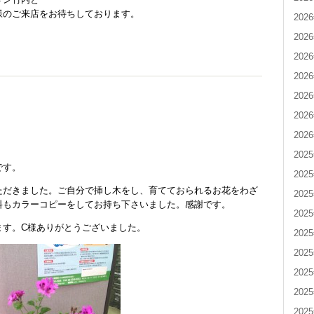
様のご来店をお待ちしております。
202
202
202
202
202
202
202
202
です。
202
ただきました。ご自分で挿し木をし、育てておられるお花をわざ
202
料もカラーコピーをしてお持ち下さいました。感謝です。
202
ます。C様ありがとうございました。
202
202
202
202
202