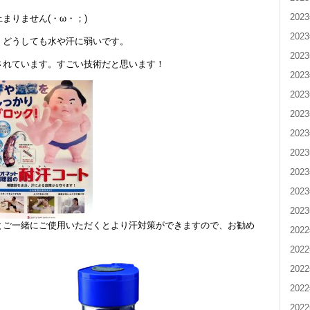
202
まりません(・ω・；)ゞ
202
、どうしても水や汗に弱いです。
202
されています。すごい技術だと思います！
202
202
202
202
202
202
202
202
とご一緒にご使用いただくとより汗対策ができますので、お勧め
202
202
202
202
202