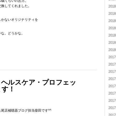
0歳くらいのお方。
交換してくれました。
201
201
しかないオリジナリティを
201
201
かな。どうかな。
201
201
201
201
201
201
201
・ヘルスケア・プロフェッ
ます！
201
201
201
201
尾店補聴器ブログ担当柴田です^^
201