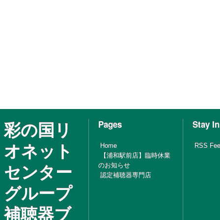
彩の国リ
Pages
Stay I
オネット
Home
RSS Fe
【浦和駅前店】臨時休業
センター
のお知らせ
認定補聴器専門店
グループ
補聴器ブ