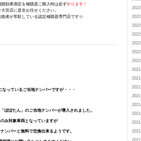
補聴効果測定を補聴器ご購入時は必ず
やります！
202
ー大宮店に是非お任せください。
202
技能者が常駐している認定補聴器専門店です☆
202
202
202
202
202
202
202
202
になっている
ご当地ナンバーですが・・・
202
202
ー「ぽぽたん」のご当地ナンバーが導入されました。
202
クのみ対象車両となっていますが
202
202
るナンバーと無料で交換出来るようです。
202