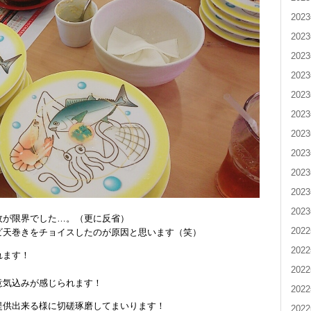
202
202
202
202
202
202
202
202
202
202
202
枚が限界でした…。（更に反省）
202
ビ天巻きをチョイスしたのが原因と思います（笑）
202
れます！
202
意気込みが感じられます！
202
提供出来る様に切磋琢磨してまいります！
202