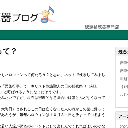
認定補聴器専門店
って？
最近
夏季
夏季
そもハロウィンって何だろう？と思い、ネットで検索してみまし
川越
る「民族行事」で、キリスト教諸聖人の日の前夜祭り（ALL
【戸
oween）と呼ばれるようになったそうです。
八月
たみたいですが、現在は宗教的な意味合いはほとんどなくなって
う大晦日）とされるこの日は亡くなった人の魂がこの世に帰って
であろうが、毎年ハロウィンは１０月３１日と決まっているよう
アー
は若い人達が締めのイベントとして楽しんでくれればよいのかな
202