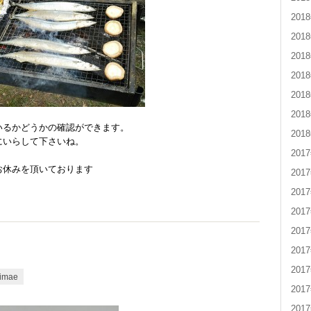
201
201
201
201
201
201
いるかどうかの確認ができます。
201
にいらして下さいね。
201
お休みを頂いております
201
201
201
201
201
201
kimae
201
201