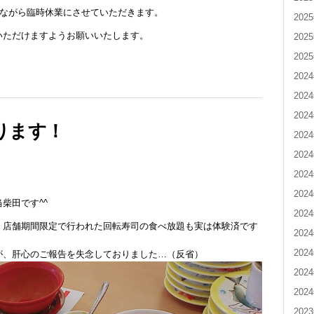
てながら臨時休業にさせていただきます。
202
いただけますようお願いいたします。
202
202
202
202
202
ります！
202
202
202
202
柴田です^^
202
、店舗期間限定で行われた回転寿司の食べ放題も実は体験済です
202
202
が、肝心のご報告を失念しておりました…（反省）
202
202
202