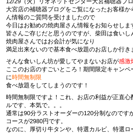
12/29（火）リオネットセンター大宮補聴器ブロ
大宮店の補聴器ブログをご覧になったお客様か
ん情報のご質問を受けましたので
今日はお勧めの焼肉屋さん情報をお知らせしま
皆さんご存じだと思うのですが、柴田は食いし
焼肉屋さんではお会計が気になり
満足出来ないので基本食べ放題のお店しか行き
そんな食いしん坊が愛してやまないお店が
感激
ここのお店のすごいところ！期間限定キャンペ
に
時間無制限
食べ放題をしてしまうのです！
時間無制限ですよ！これ、お店の利益が正直心
ルです、本気で。。。
通常は90分ラストオーダーの120分制なので
コースが2980円です。
なのに、厚切り牛タンや、特選カルビ、特選ロ