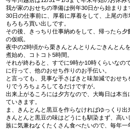
今年川越店は12/31～1/3まで年末年始のお休
我が家のおせちの準備は例年30日から始まりま
30日の仕事前に、厚着に厚着をして、上尾の市
もろもろ買い出しです。
その後、きっちり仕事納めをして、帰ったら夕
の仮眠。
夜中の2時頃から栗きんとんとりんごきんとん
煮始め、コトコト5時間。
それが終わると、すでに9時か10時くらいなの
に行って、他のおせち作りのお手伝い。
と言っても、見事な手さばきと味加減でおせち
りでうろちょろしてるだけですが。
出来上がるころには夕方なので、大晦日は本当
ていきます。
ま、きんとんと黒豆を作らなければゆっくり出
きんとんと黒豆の味はどうにも馴染まず、高い
族に気兼ねなくたくさん食べたいので、毎年一