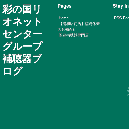
彩の国リ
Pages
Stay I
オネット
Home
RSS Fe
【浦和駅前店】臨時休業
センター
のお知らせ
認定補聴器専門店
グループ
補聴器ブ
ログ