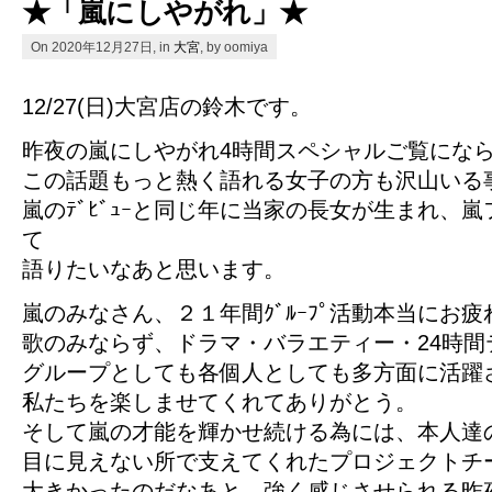
★「嵐にしやがれ」★
On 2020年12月27日, in
大宮
, by oomiya
12/27(日)大宮店の鈴木です。
昨夜の嵐にしやがれ4時間スペシャルご覧にな
この話題もっと熱く語れる女子の方も沢山いる
嵐のﾃﾞﾋﾞｭｰと同じ年に当家の長女が生まれ、
て
語りたいなあと思います。
嵐のみなさん、２１年間ｸﾞﾙｰﾌﾟ活動本当にお
歌のみならず、ドラマ・バラエティー・24時間
グループとしても各個人としても多方面に活躍
私たちを楽しませてくれてありがとう。
そして嵐の才能を輝かせ続ける為には、本人達
目に見えない所で支えてくれたプロジェクトチ
大きかったのだなあと、強く感じさせられる昨