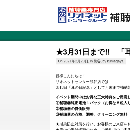
★3月31日まで!! 
On 2021年2月28日, in
熊谷
, by kumagaya
皆様こんにちは！
リオネットセンター熊谷店では
3月3日「耳の日記念」として月末まで補聴
イベント期間中はお得な三大特典をご用意
①補聴器純正電池１パック（お得な８粒入
②補聴器の特価販売
③補聴器の点検、調整、クリーニング無料
★感染防止対策を行い、お客様のご来店を
★店内の混雑緩和のため、ご予約でのご来