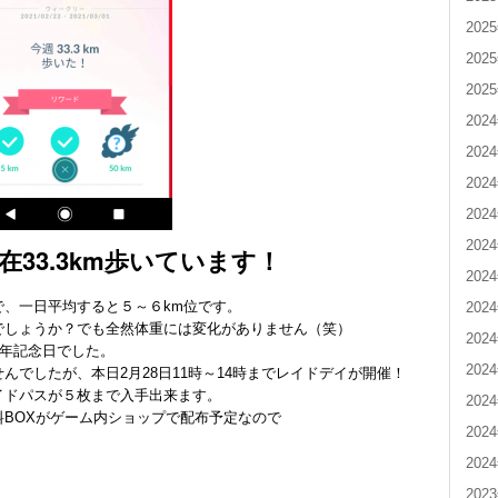
202
202
202
202
202
202
202
202
在33.3km歩いています！
202
、一日平均すると５～６km位です。
202
でしょうか？でも全然体重には変化がありません（笑）
202
周年記念日でした。
202
でしたが、本日2月28日11時～14時までレイドデイが開催！
イドパスが５枚まで入手出来ます。
202
BOXがゲーム内ショップで配布予定なので
202
202
202