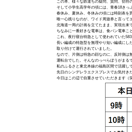
この本、様々な鉄達ちの疑問、質問、切符
そして小学生高学年の頃には、青春18きっ
春休み、夏休み、冬休みの頃には時刻表を
唯一心残りなのが、ワイド周遊券と言って
北海道一周の計画を立てたまま、実現出来
ちなみに一番好きな電車は、食パン電車こと
これ、夜行寝台特急として使われていた58
長い編成の特急型を無理やり短い編成にし
取り付けて運行されていました。
なので、片側は特急の顔なのに、反対側は
運転台でした。そんなのっぺらぼうがまる
私のふるさと東北本線の福島区間で活躍し
先日のシンデレラエクスプレスでお気付き
今日はこの辺で自重させていただきます（