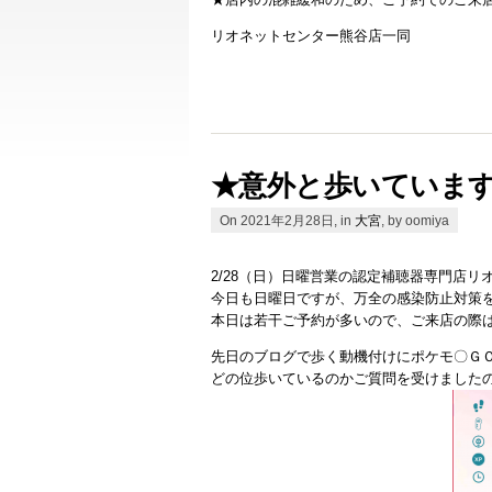
リオネットセンター熊谷店一同
★意外と歩いていま
On 2021年2月28日, in
大宮
, by oomiya
2/28（日）日曜営業の認定補聴器専門店リ
今日も日曜日ですが、万全の感染防止対策
本日は若干ご予約が多いので、ご来店の際
先日のブログで歩く動機付けにポケモ〇Ｇ
どの位歩いているのかご質問を受けました