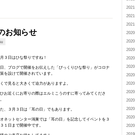
202
202
202
のお知らせ
202
202
su
202
３月３日はひな祭りですね！
202
202
先日、ブログで開催をお伝えした「びっくりひな祭り」がコロナ
対策を設けて開催されています。
202
202
近くで見ると大きくて迫力がありますよ。
202
ぜひお近くにお寄りの際はエルミこうのすに寄ってみてくださ
い。
202
202
また、３月３日は「耳の日」でもあります。
202
リオネットセンター鴻巣では「耳の日」を記念してイベントを３
月３１日まで開催中です。
202
201