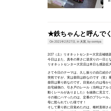
★鉄ちゃんと呼んで
On 2021年2月27日, in
大宮
, by oomiya
2/27（土）リオネットセンター大宮店補聴
今日はまた、真冬の寒さに逆戻りの一日と
リオネットセンター大宮店は本日も感染拡
さて今日のテーマは、久し振りの自己紹介
突然ですが、実は柴田は鉄なのです（笑）
柴田は乗り鉄なのです。目覚めたのは母か
自宅縁側の、引き戸のレール（当時はアル
動くレールがありました）を線路に見立て
その後にハマったのは、定番のプラレール
母に怒られていた様です！
そして乗り鉄に目覚めたのは、種村直樹さ