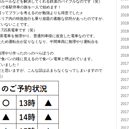
のルールなどを解決してくれる鉄達のバイブルなのです（笑）
201
ぷで各駅停車の旅を一人で始めます！
買ってプランを考えるのが勉強よりも得意でした♬
201
エリア内の特急急行も乗り放題の素敵な切符があったのですが、
201
ていないことです。
715系電車です（笑）
201
3系電車を無理やり、普通列車様に改造した電車なのです。
201
たため運転台が足りなくなり、中間車両に無理やり運転台を
201
無理やり作ったのっのぺらぼうの
201
で食パンの様に見えるので食パン電車と呼ばれています。
201
ていました！
だと思いますが、こんな話は止まらなくなってしまいますので
201
笑）
201
201
201
201
201
201
201