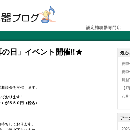
認定補聴器専門店
「耳の日」イベント開催!!★
最近
夏季
夏季
川越
器相談会を開催します。
【戸
八月
しております！
り）が５５０円（税込）
アー
お待ちしております。
202
店にご協力下さいませ。