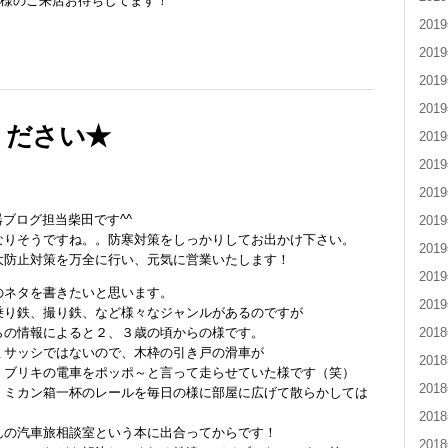
皆様のご来店お待ちしてます！
201
201
201
201
ください★
201
201
201
器ブログ担当柴田です^^
201
なりそうですね。。防寒対策をしっかりしてお出かけ下さい。
201
大防止対策を万全に行い、元気に営業いたします！
201
のネタを書きたいと思います。
201
乗り鉄、撮り鉄、など様々なジャンルがあるのですが
201
らの情報によると２、３歳の頃からの様です。
ミサッシではないので、木枠の引き戸の滑車が
201
、ブリキの電車をポッポ～と言って走らせていた様です（笑）
201
。ミカン箱一杯のレールを毎日の様に部屋に広げて散らかしては
201
んの汽車旅相談室という本に出合ってからです！
201