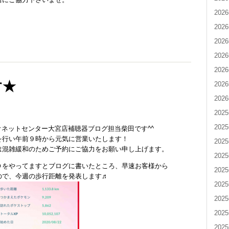
202
202
202
202
202
す★
202
202
202
202
オネットセンター大宮店補聴器ブログ担当柴田です^^
を行い午前９時から元気に営業いたします！
202
は混雑緩和のためご予約にご協力をお願い申し上げます。
202
Ｏをやってますとブログに書いたところ、早速お客様から
202
ので、今週の歩行距離を発表します♬
202
202
202
202