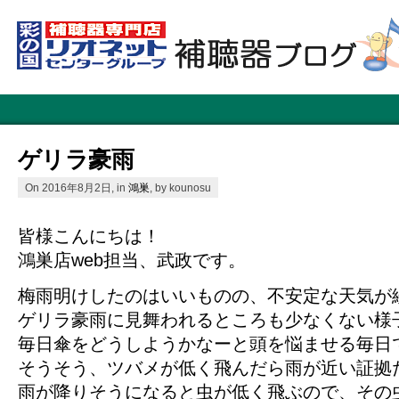
ゲリラ豪雨
On 2016年8月2日, in
鴻巣
, by kounosu
皆様こんにちは！
鴻巣店web担当、武政です。
梅雨明けしたのはいいものの、不安定な天気が
ゲリラ豪雨に見舞われるところも少なくない様
毎日傘をどうしようかなーと頭を悩ませる毎日
そうそう、ツバメが低く飛んだら雨が近い証拠
雨が降りそうになると虫が低く飛ぶので、その