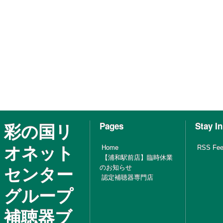
彩の国リ
Pages
Stay I
オネット
Home
RSS Fe
【浦和駅前店】臨時休業
センター
のお知らせ
認定補聴器専門店
グループ
補聴器ブ