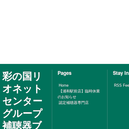
彩の国リ
Pages
Stay I
オネット
Home
RSS Fe
【浦和駅前店】臨時休業
センター
のお知らせ
認定補聴器専門店
グループ
補聴器ブ