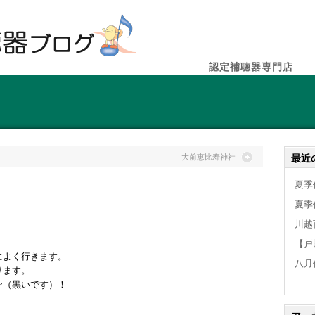
認定補聴器専門店
最近
大前恵比寿神社
夏季
夏季
川越
【戸
によく行きます。
八月
ります。
ン（黒いです）！