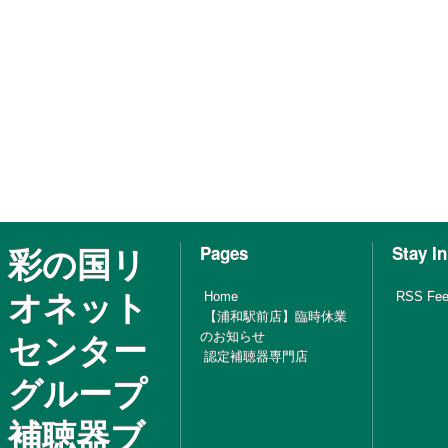
彩の国リ
Pages
Stay I
オネット
Home
RSS Fe
【浦和駅前店】臨時休業
センター
のお知らせ
認定補聴器専門店
グループ
補聴器ブ