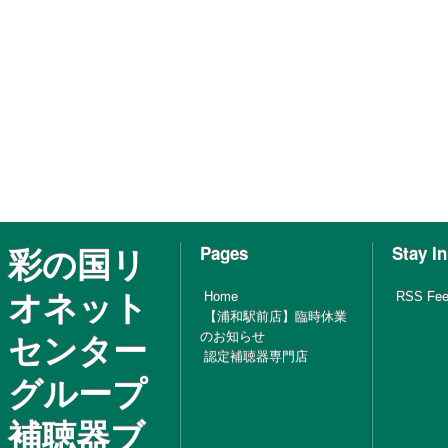
彩の国リ
Pages
Stay I
オネット
Home
RSS Fe
【浦和駅前店】臨時休業
センター
のお知らせ
認定補聴器専門店
グループ
補聴器ブ