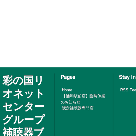
彩の国リ
Pages
Stay I
オネット
Home
RSS Fe
【浦和駅前店】臨時休業
センター
のお知らせ
認定補聴器専門店
グループ
補聴器ブ