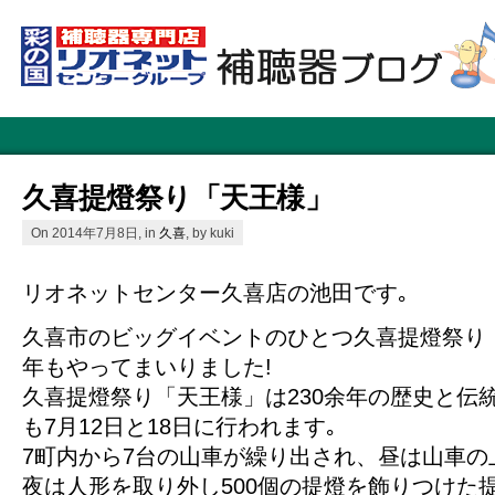
久喜提燈祭り「天王様」
On 2014年7月8日, in
久喜
, by kuki
リオネットセンター久喜店の池田です｡
久喜市のビッグイベントのひとつ久喜提燈祭り
年もやってまいりました!
久喜提燈祭り「天王様」は230余年の歴史と伝
も7月12日と18日に行われます｡
7町内から7台の山車が繰り出され、昼は山車の
夜は人形を取り外し500個の提燈を飾りつけた