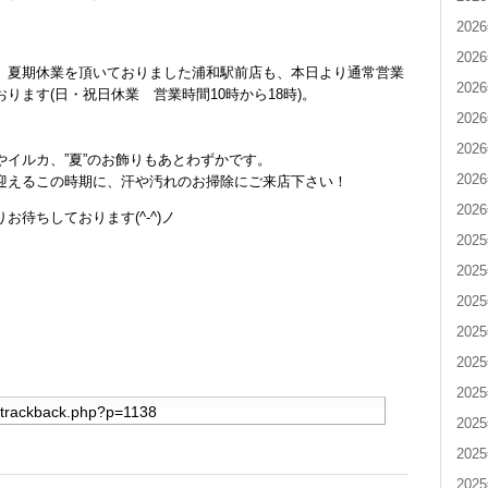
202
202
、夏期休業を頂いておりました浦和駅前店も、本日より通常営業
202
おります(日・祝日休業 営業時間10時から18時)。
202
202
やイルカ、”夏”のお飾りもあとわずかです。
202
迎えるこの時期に、汗や汚れのお掃除にご来店下さい！
202
りお待ちしております(^-^)ノ
202
202
202
202
202
202
202
202
202