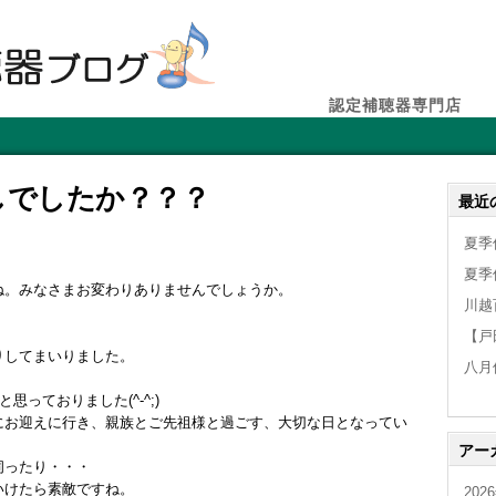
認定補聴器専門店
しでしたか？？？
最近
夏季
夏季
ね。みなさまお変わりありませんでしょうか。
川越
【戸
りしてまいりました。
八月
っておりました(^-^;)
にお迎えに行き、親族とご先祖様と過ごす、大切な日となってい
アー
伺ったり・・・
いけたら素敵ですね。
202