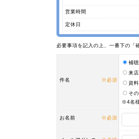
営業時間
定休日
必要事項を記入の上、一番下の「
補
来
件名
※必須
資
そ
※4名
お名前
※必須